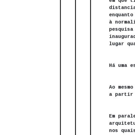
em que t
distanci
enquanto
à normal
pesquisa
inaugura
lugar qu
Há uma e
Ao mesmo
a partir
Em paral
arquitet
nos quais