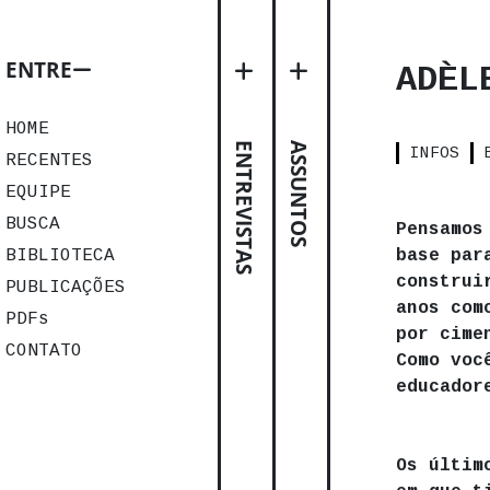
ENTRE
ADÈL
HOME
ENTREVISTAS
ASSUNTOS
INFOS
RECENTES
EQUIPE
BUSCA
Pensamos
BIBLIOTECA
base par
construi
PUBLICAÇÕES
anos com
PDFs
por cime
CONTATO
Como voc
educador
Os últim