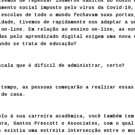
ivemos de repensar inúmeros hábitos do nosso 
amento social imposto pelo vírus da Covid-19,
 escolas de todo o mundo fechavam suas portas
idade, tivemos de rapidamente nos adaptar a u
 on-line. Em relação ao ensino on-line, as no
das pelo aprendizado digital exigem uma nova 
ando se trata de educação?
scala que é difícil de administrar, certo?
 tempo, as pessoas começarão a realizar essas
 de casa.
elo à sua carreira acadêmica, você também tem
ura, Santos Prescott e Associates, com o qual
 existia uma estreita intersecção entre o morar