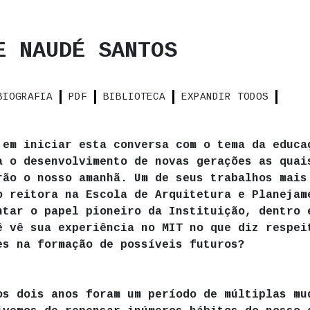
E NAUDÉ SANTOS
BIOGRAFIA
PDF
BIBLIOTECA
EXPANDIR TODOS
 em iniciar esta conversa com o tema da educa
a o desenvolvimento de novas gerações as quai
rão o nosso amanhã. Um de seus trabalhos mais
o reitora na Escola de Arquitetura e Planejam
ntar o papel pioneiro da Instituição, dentro 
ê vê sua experiência no MIT no que diz respei
es na formação de possíveis futuros?
os dois anos foram um período de múltiplas mu