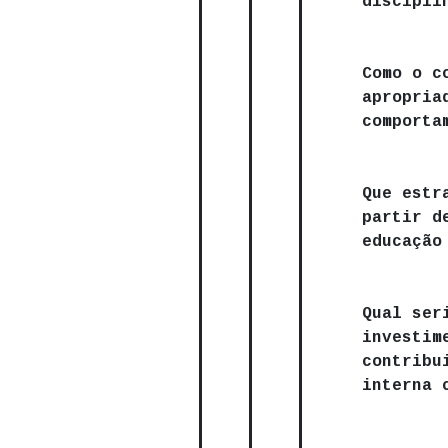
discipli
Como o c
apropria
comporta
Que estr
partir d
educação
Qual ser
investim
contribu
interna 