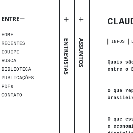
ENTRE
CLAU
HOME
ENTREVISTAS
ASSUNTOS
INFOS
RECENTES
EQUIPE
BUSCA
Quais sã
BIBLIOTECA
entre o 
PUBLICAÇÕES
PDFs
O que re
CONTATO
brasilei
O que es
e econom