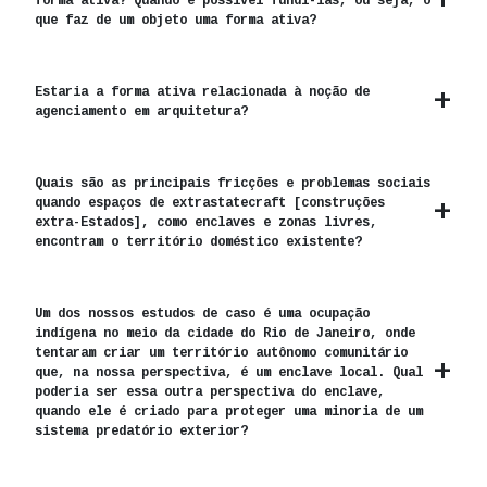
forma ativa? Quando é possível fundi-las, ou seja, o
que faz de um objeto uma forma ativa?
Estaria a forma ativa relacionada à noção de
agenciamento em arquitetura?
Quais são as principais fricções e problemas sociais
quando espaços de extrastatecraft [construções
extra-Estados], como enclaves e zonas livres,
encontram o território doméstico existente?
Um dos nossos estudos de caso é uma ocupação
indígena no meio da cidade do Rio de Janeiro, onde
tentaram criar um território autônomo comunitário
que, na nossa perspectiva, é um enclave local. Qual
poderia ser essa outra perspectiva do enclave,
quando ele é criado para proteger uma minoria de um
sistema predatório exterior?