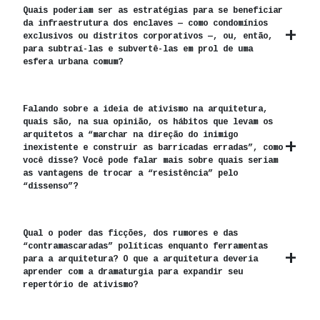
Quais poderiam ser as estratégias para se beneficiar
da infraestrutura dos enclaves — como condomínios
exclusivos ou distritos corporativos —, ou, então,
para subtraí-las e subvertê-las em prol de uma
esfera urbana comum?
Falando sobre a ideia de ativismo na arquitetura,
quais são, na sua opinião, os hábitos que levam os
arquitetos a “marchar na direção do inimigo
inexistente e construir as barricadas erradas”, como
você disse? Você pode falar mais sobre quais seriam
as vantagens de trocar a “resistência” pelo
“dissenso”?
Qual o poder das ficções, dos rumores e das
“contramascaradas” políticas enquanto ferramentas
para a arquitetura? O que a arquitetura deveria
aprender com a dramaturgia para expandir seu
repertório de ativismo?